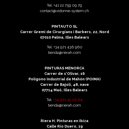
Tel.
+41 22 759 09 79
contact@vidonne-system.ch
PINTAUTO SL
Carrer Gremi de Cirurgians i Barbers, 22, Nord
07010 Palma, Illes Balears
Tel.
+34 971 436 960
tienda@rierah.com
PINTURAS MENORCA
Carrer de s'Olivar, 16
Polígono Industrial de Mahón (POIMA)
Carrer de Bajolí, 48, nave
07714 Maó, Illes Balears
Tel.
+34 971 35 06 64
tienda@rierah.com
Riera H. Pinturas en Ibiza
Calle Río Duero, 19