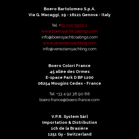
Boero Bartolomeo S.p.A.
Via G. Macaggi, 19 - 16121 Genova - Italy
Tel. +
39 010 5500.1
www.boeroyachtcoatings.com
info@boeroyachtcoatings.com
www.venezianiyachting.com
info@venezianiyachting.com
Boero Colori France
45 allée des Ormes
E-space Park D BP 1200
06254 Mougins Cedex - France
Tel.
+33 4 92 38 90 88
boero.france@boero-france.com
V.P.R. System Sàrl
Importation & Distribution
1ch de la Brasière
1251 Gy - Switzerland