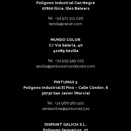
Polígono Industrial Can Negre
07800 Ibiza, Illes Balears
Tel.:
+34 971 313 048
tienda@rierah.com
MUNDO COLOR
C/ Via Salaria, 40
41089 Sevilla
Tel.:
+34 955 549 025
sevilla@pinturasmundocolor.com
PINTUMAX 3
Polígono Industrial El Pino – Calle Cóndor, 6
30730 San Javier (Murcia)
Tel.:
+34 968 981 922
ventaonline@pintumax3.es
DISPAINT GALICIA S.L.
Polígono Sequeiros, 27