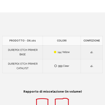
PRODOTTO - D6.101
COLORI
CONFEZIONE
DUREPOX ETCH PRIMER
.144 Yellow
4L
BASE
DUREPOX ETCH PRIMER
.999 Clear
4L
CATALYST
Rapporto di miscelazione (in volume)